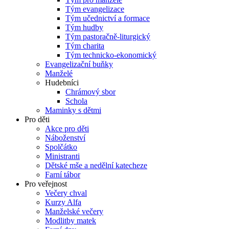
Tým evangelizace
Tým učednictví a formace
Tým hudby
Tým pastoračně-liturgický
Tým charita
Tým technicko-ekonomický
Evangelizační buňky
Manželé
Hudebníci
Chrámový sbor
Schola
Maminky s dětmi
Pro děti
Akce pro děti
Náboženství
Spolčátko
Ministranti
Dětské mše a nedělní katecheze
Farní tábor
Pro veřejnost
Večery chval
Kurzy Alfa
Manželské večery
Modlitby matek