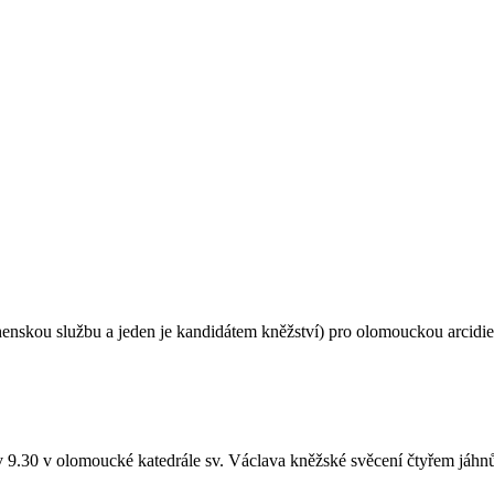
henskou službu a jeden je kandidátem kněžství) pro olomouckou arcidiec
 9.30 v olomoucké katedrále sv. Václava kněžské svěcení čtyřem jáhnům