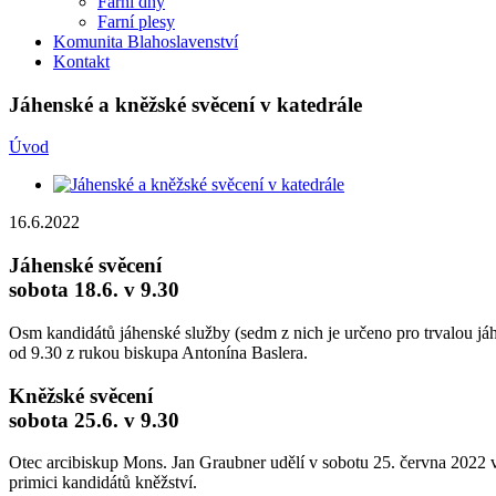
Farní dny
Farní plesy
Komunita Blahoslavenství
Kontakt
Jáhenské a kněžské svěcení v katedrále
Úvod
16.6.2022
Jáhenské svěcení
sobota 18.6. v 9.30
Osm kandidátů jáhenské služby (sedm z nich je určeno pro trvalou já
od 9.30 z rukou biskupa Antonína Baslera.
Kněžské svěcení
sobota 25.6. v 9.30
Otec arcibiskup Mons. Jan Graubner udělí v sobotu 25. června 2022 v
primici kandidátů kněžství.