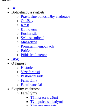
Bohoslužby a svátosti
Pravidelné bohoslužby a adorace
Ohlášky
Křest
Biřmování
Eucharistie
Svátost smíření
Manželství
Pomazání nemocných
Pohřeb
Přihlášení intence
Blog
O farnosti
Historie
Vize farnosti
Pastorační rada
Farní týmy
Farní kancelář
Skupiny ve farnosti
Farní týmy
Tým práce s dětmi
Tým práce s mladými
Tým pro manžele