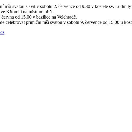
í mši svatou slavit v sobotu 2. července od 9.30 v kostele sv. Ludmily
ve Křtomili na místním hřišti.
. června od 15.00 v bazilice na Velehradě.
e celebrovat primiční mši svatou v sobotu 9. července od 15.00 u kost
.cz
.