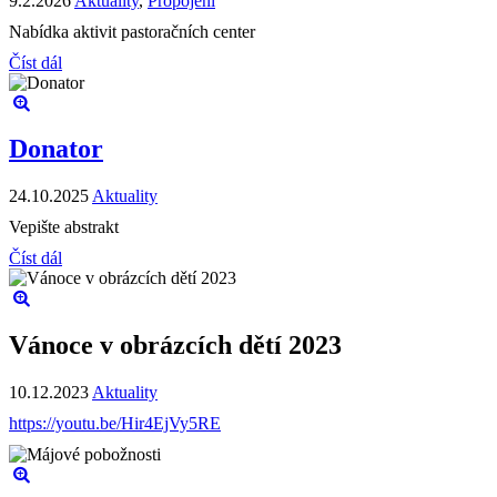
9.2.2026
Aktuality
,
Propojení
Nabídka aktivit pastoračních center
Číst dál
Donator
24.10.2025
Aktuality
Vepište abstrakt
Číst dál
Vánoce v obrázcích dětí 2023
10.12.2023
Aktuality
https://youtu.be/Hir4EjVy5RE