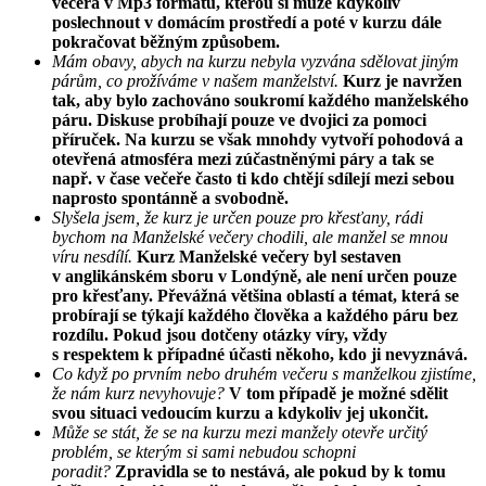
večera v Mp3 formátu, kterou si může kdykoliv
poslechnout v domácím prostředí a poté v kurzu dále
pokračovat běžným způsobem.
Mám obavy, abych na kurzu nebyla vyzvána sdělovat jiným
párům, co prožíváme v našem manželství.
Kurz je navržen
tak, aby bylo zachováno soukromí každého manželského
páru. Diskuse probíhají pouze ve dvojici za pomoci
příruček. Na kurzu se však mnohdy vytvoří pohodová a
otevřená atmosféra mezi zúčastněnými páry a tak se
např. v čase večeře často ti kdo chtějí sdílejí mezi sebou
naprosto spontánně a svobodně.
Slyšela jsem, že kurz je určen pouze pro křesťany, rádi
bychom na Manželské večery chodili, ale manžel se mnou
víru nesdílí.
Kurz Manželské večery byl sestaven
v anglikánském sboru v Londýně, ale není určen pouze
pro křesťany. Převážná většina oblastí a témat, která se
probírají se týkají každého člověka a každého páru bez
rozdílu. Pokud jsou dotčeny otázky víry, vždy
s respektem k případné účasti někoho, kdo ji nevyznává.
Co když po prvním nebo druhém večeru s manželkou zjistíme,
že nám kurz nevyhovuje?
V tom případě je možné sdělit
svou situaci vedoucím kurzu a kdykoliv jej ukončit.
Může se stát, že se na kurzu mezi manžely otevře určitý
problém, se kterým si sami nebudou schopni
poradit?
Zpravidla se to nestává, ale pokud by k tomu