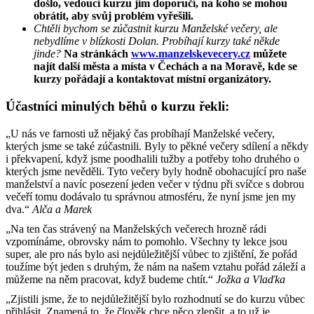
došlo, vedoucí kurzu jim doporučí, na koho se mohou
obrátit, aby svůj problém vyřešili.
Chtěli bychom se zúčastnit kurzu Manželské večery, ale
nebydlíme v blízkosti Dolan. Probíhají kurzy také někde
jinde?
Na stránkách
www.manzelskevecery.cz
můžete
najít další města a místa v Čechách a na Moravě, kde se
kurzy pořádají a kontaktovat místní organizátory.
Účastníci minulých běhů o kurzu řekli:
„U nás ve farnosti už nějaký čas probíhají Manželské večery,
kterých jsme se také zúčastnili. Byly to pěkné večery sdílení a někdy
i překvapení, když jsme poodhalili tužby a potřeby toho druhého o
kterých jsme nevěděli. Tyto večery byly hodně obohacující pro naše
manželství a navíc posezení jeden večer v týdnu při svíčce s dobrou
večeří tomu dodávalo tu správnou atmosféru, že nyní jsme jen my
dva.“
Alča a Marek
„Na ten čas strávený na Manželských večerech hrozně rádi
vzpomínáme, obrovsky nám to pomohlo. Všechny ty lekce jsou
super, ale pro nás bylo asi nejdůležitější vůbec to zjištění, že pořád
toužíme být jeden s druhým, že nám na našem vztahu pořád záleží a
můžeme na něm pracovat, když budeme chtít.“
Jožka a Vlaďka
„Zjistili jsme, že to nejdůležitější bylo rozhodnutí se do kurzu vůbec
přihlásit. Znamená to, že člověk chce něco zlepšit, a to už je