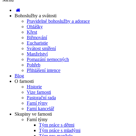
Bohoslužby a svátosti
Pravidelné bohoslužby a adorace
Ohlášky
Křest
Biřmování
Eucharistie
Svátost smíření
Manželství
Pomazání nemocných
Pohřeb
Přihlášení intence
Blog
O farnosti
Historie
Vize farnosti
Pastorační rada
Farní týmy
Farní kancelář
Skupiny ve farnosti
Farní týmy
Tým práce s dětmi
Tým práce s mladými
Tým pro manžele