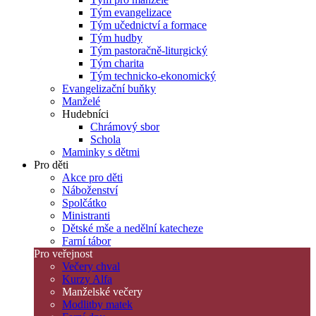
Tým evangelizace
Tým učednictví a formace
Tým hudby
Tým pastoračně-liturgický
Tým charita
Tým technicko-ekonomický
Evangelizační buňky
Manželé
Hudebníci
Chrámový sbor
Schola
Maminky s dětmi
Pro děti
Akce pro děti
Náboženství
Spolčátko
Ministranti
Dětské mše a nedělní katecheze
Farní tábor
Pro veřejnost
Večery chval
Kurzy Alfa
Manželské večery
Modlitby matek