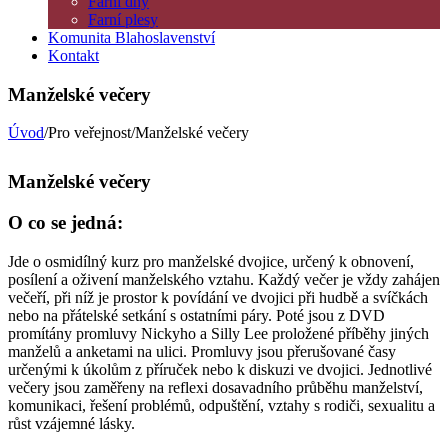
Farní dny
Farní plesy
Komunita Blahoslavenství
Kontakt
Manželské večery
Úvod
/Pro veřejnost/Manželské večery
Manželské večery
O co se jedná:
Jde o osmidílný kurz pro manželské dvojice, určený k obnovení,
posílení a oživení manželského vztahu. Každý večer je vždy zahájen
večeří, při níž je prostor k povídání ve dvojici při hudbě a svíčkách
nebo na přátelské setkání s ostatními páry. Poté jsou z DVD
promítány promluvy Nickyho a Silly Lee proložené příběhy jiných
manželů a anketami na ulici. Promluvy jsou přerušované časy
určenými k úkolům z příruček nebo k diskuzi ve dvojici. Jednotlivé
večery jsou zaměřeny na reflexi dosavadního průběhu manželství,
komunikaci, řešení problémů, odpuštění, vztahy s rodiči, sexualitu a
růst vzájemné lásky.