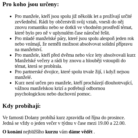
Pro koho jsou určeny:
Pro manžele, kteří jsou spolu již několik let a prožívají určité
zevšednění. Rádi by občerstvili svůj vztah, vnesli do něj
znovu romantiku nebo se dotkli ve vhodném prostředí témat,
které bylo pro ně v uplynulém čase náročné řešit.
Pro mladé manželské páry, které jsou spolu alespoň jeden rok
nebo vnímají, že neměli možnost absolvovat solidní přípravu
na manželství.
Pro manžele, kteří před dvěma nebo více lety absolvovali kurz
Manželské večery a rádi by znovu a hlouběji vstoupili do
témat, která se probírala.
Pro partnerské dvojice, které spolu trvale žijí, i když nejsou
manželé.
Kurz není určen pro manžele, kteří procházejí dlouhotrvající,
vážnou manželskou krizí a potřebují odbornou
psychologickou nebo duchovní pomoc.
Kdy probíhají:
Ve farnosti Dolany probíhá kurz zpravidla od října do prosince.
Jedná se vždy o jeden večer v týdnu v čase mezi 19.00 a 22.00.
O konání
nejbližšího
kurzu
vám
dáme vědět
.