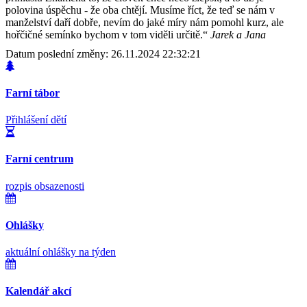
polovina úspěchu - že oba chtějí. Musíme říct, že teď se nám v
manželství daří dobře, nevím do jaké míry nám pomohl kurz, ale
hořčičné semínko bychom v tom viděli určitě.“
Jarek a Jana
Datum poslední změny: 26.11.2024 22:32:21
Farní tábor
Přihlášení dětí
Farní centrum
rozpis obsazenosti
Ohlášky
aktuální ohlášky na týden
Kalendář akcí