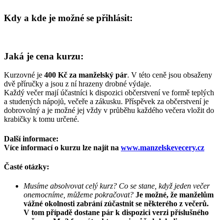
Kdy a kde je možné se přihlásit:
Jaká je cena kurzu:
Kurzovné je
400 Kč za manželský pár
. V této ceně jsou obsaženy
dvě příručky a jsou z ní hrazeny drobné výdaje.
Každý večer mají účastníci k dispozici občerstvení ve formě teplých
a studených nápojů, večeře a zákusku. Příspěvek za občerstvení je
dobrovolný a je možné jej vždy v průběhu každého večera vložit do
krabičky k tomu určené.
Další informace:
Více informací o kurzu lze najít na
www.manzelskevecery.cz
Časté otázky:
Musíme absolvovat celý kurz? Co se stane, když jeden večer
onemocníme, můžeme pokračovat?
Je možné, že manželům
vážné okolnosti zabrání zúčastnit se některého z večerů.
V tom případě dostane pár k dispozici verzi příslušného