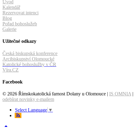
Úvod
Kalendář
Rezervovat intenci
Blog
Pořad bohoslužeb
Galerie
Užitečné odkazy
Česká biskupská konference
Arcibiskupství Olomoucké
Katolické bohoslužby v ČR
Víra.CZ
Facebook
© 2026 Římskokatolická farnost Dolany u Olomouce |
IS OMNIA
|
odebírat novinky e-mailem
Select Language
▼