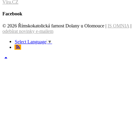
Víra.CZ
Facebook
© 2026 Římskokatolická farnost Dolany u Olomouce |
IS OMNIA
|
odebírat novinky e-mailem
Select Language
▼