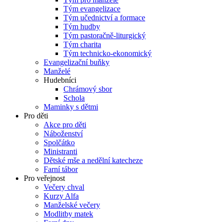
Tým evangelizace
Tým učednictví a formace
Tým hudby
Tým pastoračně-liturgický
Tým charita
Tým technicko-ekonomický
Evangelizační buňky
Manželé
Hudebníci
Chrámový sbor
Schola
Maminky s dětmi
Pro děti
Akce pro děti
Náboženství
Spolčátko
Ministranti
Dětské mše a nedělní katecheze
Farní tábor
Pro veřejnost
Večery chval
Kurzy Alfa
Manželské večery
Modlitby matek