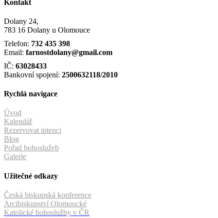
Kontakt
Dolany 24,
783 16 Dolany u Olomouce
Telefon:
732 435 398
Email:
farnostdolany@gmail.com
IČ:
63028433
Bankovní spojení:
2500632118/2010
Rychlá navigace
Úvod
Kalendář
Rezervovat intenci
Blog
Pořad bohoslužeb
Galerie
Užitečné odkazy
Česká biskupská konference
Arcibiskupství Olomoucké
Katolické bohoslužby v ČR