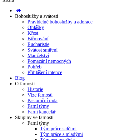
Bohoslužby a svátosti
Pravidelné bohoslužby a adorace
Ohlášky
Křest
Biřmování
Eucharistie
Svátost smíření
Manželství
Pomazání nemocných
Pohřeb
Přihlášení intence
Blog
O farnosti
Historie
Vize farnosti
Pastorační rada
Farní týmy
Farní kancelář
Skupiny ve farnosti
Farní týmy
Tým práce s dětmi
Tým práce s mladými
Tým pro manžele