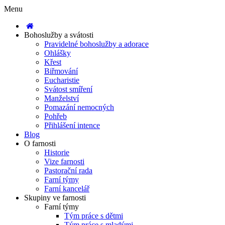
Menu
Bohoslužby a svátosti
Pravidelné bohoslužby a adorace
Ohlášky
Křest
Biřmování
Eucharistie
Svátost smíření
Manželství
Pomazání nemocných
Pohřeb
Přihlášení intence
Blog
O farnosti
Historie
Vize farnosti
Pastorační rada
Farní týmy
Farní kancelář
Skupiny ve farnosti
Farní týmy
Tým práce s dětmi
Tým práce s mladými