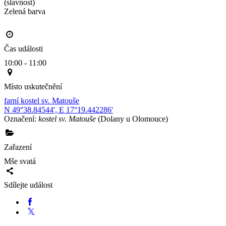
(slavnost)
Zelená barva                                                                                       
Čas události
10:00 - 11:00
Místo uskutečnění
farní kostel sv. Matouše
N 49°38.84544', E 17°19.442286'
Označení:
kostel sv. Matouše
(Dolany u Olomouce)
Zařazení
Mše svatá
Sdílejte událost