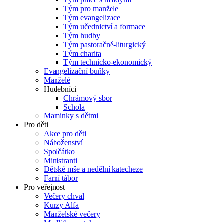
Tým pro manžele
Tým evangelizace
Tým učednictví a formace
Tým hudby
Tým pastoračně-liturgický
Tým charita
Tým technicko-ekonomický
Evangelizační buňky
Manželé
Hudebníci
Chrámový sbor
Schola
Maminky s dětmi
Pro děti
Akce pro děti
Náboženství
Spolčátko
Ministranti
Dětské mše a nedělní katecheze
Farní tábor
Pro veřejnost
Večery chval
Kurzy Alfa
Manželské večery