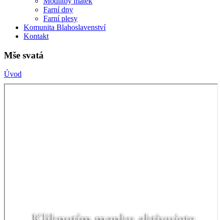
Modlitby matek
Farní dny
Farní plesy
Komunita Blahoslavenství
Kontakt
Mše svatá
Úvod
Kliknutím mapku aktivujete