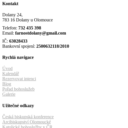
Kontakt
Dolany 24,
783 16 Dolany u Olomouce
Telefon:
732 435 398
Email:
farnostdolany@gmail.com
IČ:
63028433
Bankovní spojení:
2500632118/2010
Rychlá navigace
Úvod
Kalendář
Rezervovat intenci
Blog
Pořad bohoslužeb
Galerie
Užitečné odkazy
Česká biskupská konference
Arcibiskupství Olomoucké
Katolické bohoslužby v ČR